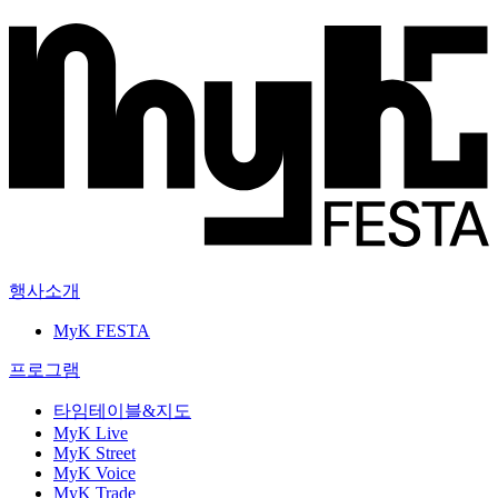
행사소개
MyK FESTA
프로그램
타임테이블&지도
MyK Live
MyK Street
MyK Voice
MyK Trade