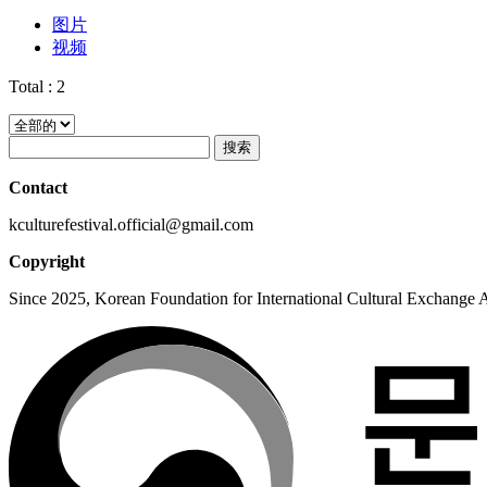
图片
视频
Total :
2
搜索
Contact
kculturefestival.official@gmail.com
Copyright
Since 2025, Korean Foundation for International Cultural Exchange Al