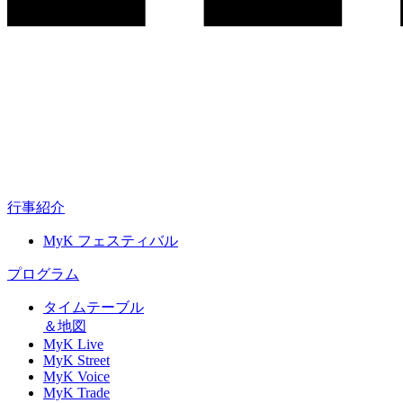
行事紹介
MyK フェスティバル
プログラム
タイムテーブル
＆地図
MyK Live
MyK Street
MyK Voice
MyK Trade