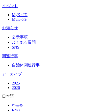
イベント
MyK : ID
MyK-ore
お知らせ
公示事項
よくある質問
SNS
関連行事
自治体関連行事
アーカイブ
2025
2026
日本語
한국어
ENG