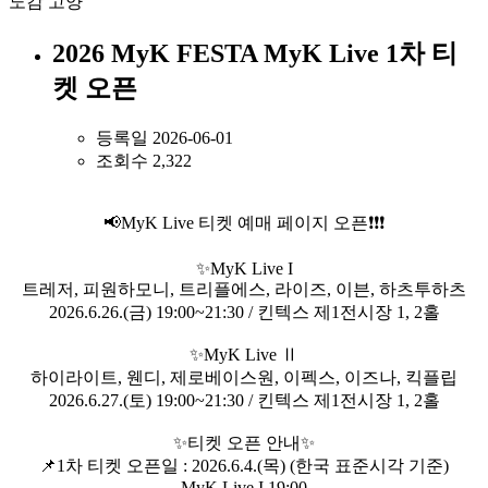
노캄 고양
2026 MyK FESTA MyK Live 1차 티
켓 오픈
등록일 2026-06-01
조회수 2,322
📢MyK Live 티켓 예매 페이지 오픈❗❗❗
✨MyK Live I
트레저, 피원하모니, 트리플에스, 라이즈, 이븐, 하츠투하츠
2026.6.26.(금) 19:00~21:30 / 킨텍스 제1전시장 1, 2홀
✨MyK Live Ⅱ
하이라이트, 웬디, 제로베이스원, 이펙스, 이즈나, 킥플립
2026.6.27.(토) 19:00~21:30 / 킨텍스 제1전시장 1, 2홀
✨티켓 오픈 안내✨
📌1차 티켓 오픈일 : 2026.6.4.(목) (한국 표준시각 기준)
MyK Live I 19:00