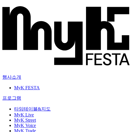
행사소개
MyK FESTA
프로그램
타임테이블&지도
MyK Live
MyK Street
MyK Voice
MyK Trade