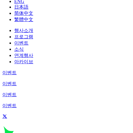
ENG
日本語
简体中文
繁體中文
행사소개
프로그램
이벤트
소식
연계행사
아카이브
이벤트
이벤트
이벤트
이벤트